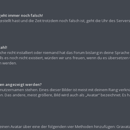
geht immer noch falsch!
gestellt hast und die Zeit trotzdem noch falsch ist, geht die Uhr des Server
ahl!
he nicht installiert oder niemand hat das Forum bislang in deine Sprache 
alls es noch nicht existiert, würden wir uns freuen, wenn du es übersetz
 werden.
amen angezeigt werden?
nutzernamen stehen. Eines dieser Bilder ist meist mit deinem Rang verknü
 Das andere, meist größere, Bild wird auch als „Avatar“ bezeichnet. Es han
“ einen Avatar über eine der folgenden vier Methoden hinzufügen: Gravat