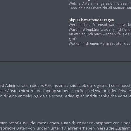
Welche Dateianhänge sind in diesem 
Kann ich eine Übersicht all meiner D
phpBB betreffende Fragen
Wer hat diese Forensoftware entwicke
Warum ist Funktion x oder y nicht ent
An wen soll ich mich wenden, falls e
gibt?
Wie kann ich einen Administrator des
rd-Administration dieses Forums entscheidet, ob du registriert sein musst,
n, die Gästen nicht zur Verfügung stehen: zum Beispiel Avatarbilder, Priva
dir eine Anmeldung, da sie schnell erledigt ist und dir zahlreiche Vorteile
ion Act of 1998 (deutsch: Gesetz zum Schutz der Privatsphäre von Kindern
ersönliche Daten von Kindern unter 13 Jahren erheben, hierzu die Zustim