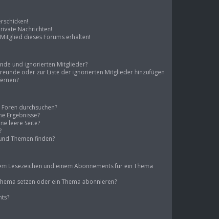
erschicken!
ivate Nachrichten!
Mitglied dieses Forums erhalten!
unde und ignorierten Mitglieder?
 Freunde oder zur Liste der ignorierten Mitglieder hinzufügen
fernen?
e Foren durchsuchen?
ine Ergebnisse?
e leere Seite?
?
 und Themen finden?
inem Lesezeichen und einem Abonnements für ein Thema
n Thema setzen oder ein Thema abonnieren?
nts?