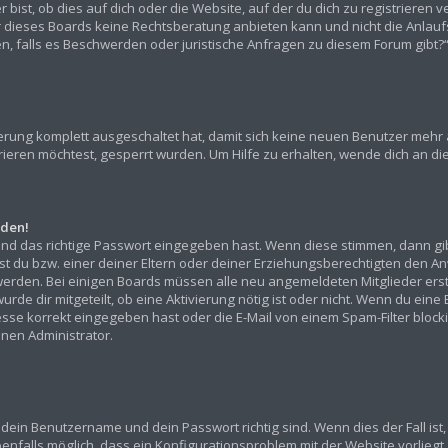
ist, ob dies auf dich oder die Website, auf der du dich zu registrieren ver
r dieses Boards keine Rechtsberatung anbieten kann und nicht die Anlaufst
den, falls es Beschwerden oder juristische Anfragen zu diesem Forum gibt
rierung komplett ausgeschaltet hat, damit sich keine neuen Benutzer mehr
ieren möchtest, gesperrt wurden. Um Hilfe zu erhalten, wende dich an die
lden!
und das richtige Passwort eingegeben hast. Wenn diese stimmen, dann gi
sst du bzw. einer deiner Eltern oder deiner Erziehungsberechtigten den An
ert werden. Bei einigen Boards müssen alle neu angemeldeten Mitglieder er
urde dir mitgeteilt, ob eine Aktivierung nötig ist oder nicht. Wenn du eine
e korrekt eingegeben hast oder die E-Mail von einem Spam-Filter blockier
nen Administrator.
 dein Benutzername und dein Passwort richtig sind. Wenn dies der Fall is
benfalls möglich, dass ein Konfigurationsproblem mit der Website vorliegt