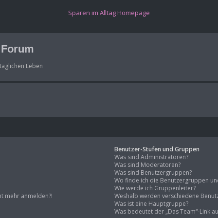
(Opens a new tab)
Sparen im Alltag Homepage
g Forum
täglichen Leben
Benutzer-Stufen und Gruppen
Was sind Administratoren?
Was sind Moderatoren?
Was sind Benutzergruppen?
Wo finde ich die Benutzergruppen und 
Wie werde ich Gruppenleiter?
icht mehr anmelden?!
Weshalb werden verschiedene Benutz
Was ist eine Hauptgruppe?
Was bedeutet der „Das Team“-Link auf