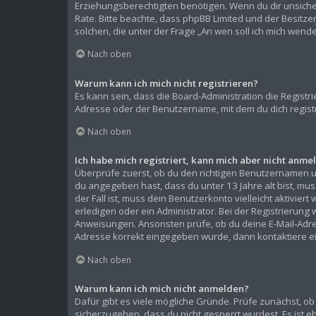
Erziehungsberechtigten benötigen. Wenn du dir unsicher b
Rate. Bitte beachte, dass phpBB Limited und der Besitze
solchen, die unter der Frage „An wen soll ich mich wen
Nach oben
Warum kann ich mich nicht registrieren?
Es kann sein, dass die Board-Administration die Regist
Adresse oder der Benutzername, mit dem du dich registr
Nach oben
Ich habe mich registriert, kann mich aber nicht anme
Überprüfe zuerst, ob du den richtigen Benutzernamen 
du angegeben hast, dass du unter 13 Jahre alt bist, mu
der Fall ist, muss dein Benutzerkonto vielleicht aktivi
erledigen oder ein Administrator. Bei der Registrierung w
Anweisungen. Ansonsten prüfe, ob du deine E-Mail-Adress
Adresse korrekt eingegeben wurde, dann kontaktiere ei
Nach oben
Warum kann ich mich nicht anmelden?
Dafür gibt es viele mögliche Gründe. Prüfe zunächst, ob
sicherzugehen, dass du nicht gesperrt wurdest. Es ist e