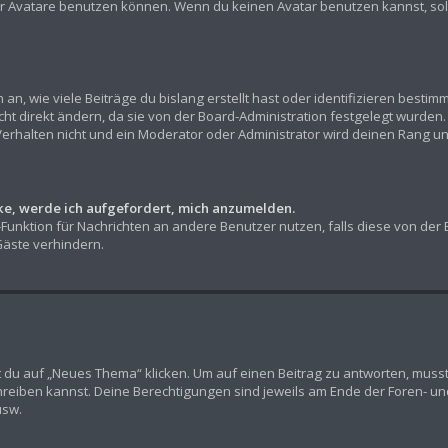
r Avatare benutzen können. Wenn du keinen Avatar benutzen kannst, sollt
n, wie viele Beiträge du bislang erstellt hast oder identifizieren besti
t direkt ändern, da sie von der Board-Administration festgelegt wurden. 
erhalten nicht und ein Moderator oder Administrator wird deinen Rang u
cke, werde ich aufgefordert, mich anzumelden.
l-Funktion für Nachrichten an andere Benutzer nutzen, falls diese von der
äste verhindern.
u auf „Neues Thema“ klicken. Um auf einen Beitrag zu antworten, musst d
chreiben kannst. Deine Berechtigungen sind jeweils am Ende der Foren- und 
usw.