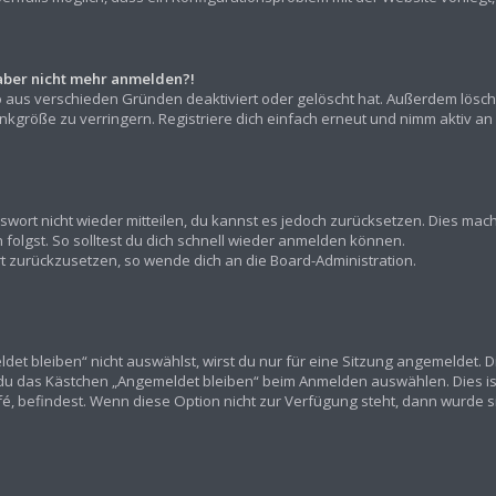
h aber nicht mehr anmelden?!
o aus verschieden Gründen deaktiviert oder gelöscht hat. Außerdem lösch
kgröße zu verringern. Registriere dich einfach erneut und nimm aktiv an 
asswort nicht wieder mitteilen, du kannst es jedoch zurücksetzen. Dies ma
olgst. So solltest du dich schnell wieder anmelden können.
ort zurückzusetzen, so wende dich an die Board-Administration.
t bleiben“ nicht auswählst, wirst du nur für eine Sitzung angemeldet. 
 du das Kästchen „Angemeldet bleiben“ beim Anmelden auswählen. Dies is
fé, befindest. Wenn diese Option nicht zur Verfügung steht, dann wurde s