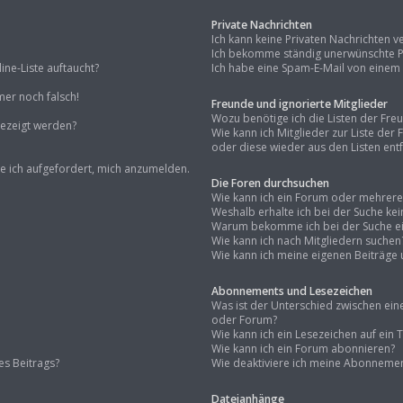
Private Nachrichten
Ich kann keine Privaten Nachrichten v
Ich bekomme ständig unerwünschte Pr
ne-Liste auftaucht?
Ich habe eine Spam-E-Mail von einem 
mer noch falsch!
Freunde und ignorierte Mitglieder
Wozu benötige ich die Listen der Fre
gezeigt werden?
Wie kann ich Mitglieder zur Liste der
oder diese wieder aus den Listen ent
de ich aufgefordert, mich anzumelden.
Die Foren durchsuchen
Wie kann ich ein Forum oder mehrer
Weshalb erhalte ich bei der Suche ke
Warum bekomme ich bei der Suche ein
Wie kann ich nach Mitgliedern suchen
Wie kann ich meine eigenen Beiträge
Abonnements und Lesezeichen
Was ist der Unterschied zwischen e
oder Forum?
Wie kann ich ein Lesezeichen auf ei
Wie kann ich ein Forum abonnieren?
es Beitrags?
Wie deaktiviere ich meine Abonneme
Dateianhänge