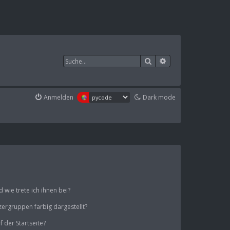
Suche
Erweiterte Suche
Anmelden
Dark mode
wie trete ich ihnen bei?
ergruppen farbig dargestellt?
 der Startseite?