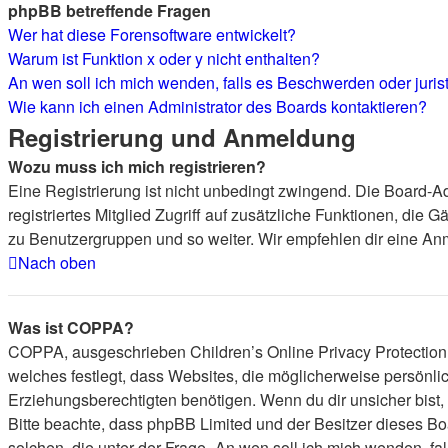
phpBB betreffende Fragen
Wer hat diese Forensoftware entwickelt?
Warum ist Funktion x oder y nicht enthalten?
An wen soll ich mich wenden, falls es Beschwerden oder juri
Wie kann ich einen Administrator des Boards kontaktieren?
Registrierung und Anmeldung
Wozu muss ich mich registrieren?
Eine Registrierung ist nicht unbedingt zwingend. Die Board-Adm
registriertes Mitglied Zugriff auf zusätzliche Funktionen, die 
zu Benutzergruppen und so weiter. Wir empfehlen dir eine Anmel
Nach oben
Was ist COPPA?
COPPA, ausgeschrieben Children’s Online Privacy Protection A
welches festlegt, dass Websites, die möglicherweise persönl
Erziehungsberechtigten benötigen. Wenn du dir unsicher bist, ob
Bitte beachte, dass phpBB Limited und der Besitzer dieses Boa
solchen, die unter der Frage „An wen soll ich mich wenden, f