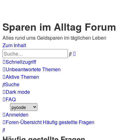
Sparen im Alltag Forum
Alles rund ums Geldsparen im täglichen Leben
Zum Inhalt
Erweiterte
Suche
Suche
Schnellzugriff
Unbeantwortete Themen
Aktive Themen
Suche
Dark mode
FAQ
Anmelden
Foren-Übersicht
Häufig gestellte Fragen
Suche
Häufig gestellte Fragen