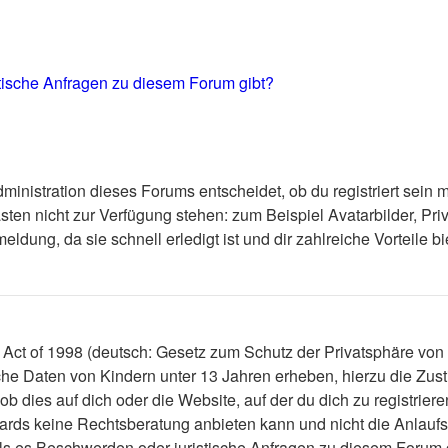
stische Anfragen zu diesem Forum gibt?
inistration dieses Forums entscheidet, ob du registriert sein mu
Gästen nicht zur Verfügung stehen: zum Beispiel Avatarbilder, Pri
dung, da sie schnell erledigt ist und dir zahlreiche Vorteile bie
ct of 1998 (deutsch: Gesetz zum Schutz der Privatsphäre von K
iche Daten von Kindern unter 13 Jahren erheben, hierzu die Zu
 dies auf dich oder die Website, auf der du dich zu registrieren
rds keine Rechtsberatung anbieten kann und nicht die Anlaufste
alls es Beschwerden oder juristische Anfragen zu diesem Forum 