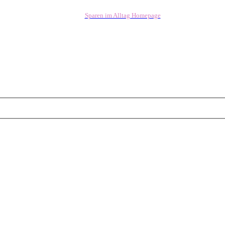
(Opens a new tab)
Sparen im Alltag Homepage