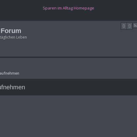
(Opens a new tab)
Sparen im Alltag Homepage
Suche
Erw
g Forum
täglichen Leben
n aufnehmen
aufnehmen