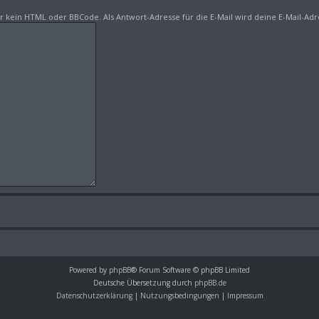
er kein HTML oder BBCode. Als Antwort-Adresse für die E-Mail wird deine E-Mail-Ad
Powered by
phpBB
® Forum Software © phpBB Limited
Deutsche Übersetzung durch
phpBB.de
Datenschutzerklärung
|
Nutzungsbedingungen
|
Impressum