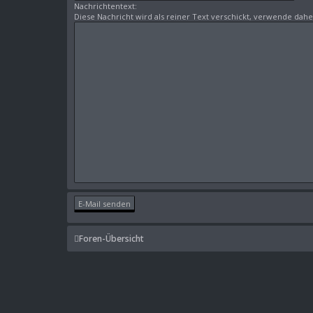
Nachrichtentext:
Diese Nachricht wird als reiner Text verschickt, verwende dah
Foren-Übersicht