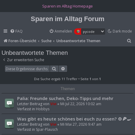
(Opens a new tab)
Sparen im Alltag Homepage
Sparen im Alltag Forum
FAQ
Anmelden
Dark mode
S
Foren-Übersicht
Suche
Unbeantwortete Themen
u
Unbeantwortete Themen
c
Zur erweiterten Suche
h
Suche
Erweiterte Suche
e
Die Suche ergab 11 Treffer • Seite
1
von
1
Themen
Palia: Freunde suchen, Deko-Tipps und mehr
Letzter Beitrag von
Vivi
«
Mi Jul 22, 2026 10:02 am
Verfasst in
Hobbys
Was gibt es heute schönes bei euch zu essen? 🍲🍕🍳
Letzter Beitrag von
Vivi
«
Mi Mai 27, 2026 9:47 am
Verfasst in
Spar-Plausch