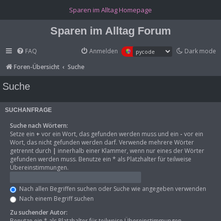
(Opens a new tab)
Sparen im Alltag Homepage
Sparen im Alltag Forum
FAQ
Anmelden
Dark mode
Foren-Übersicht
Suche
Suche
SUCHANFRAGE
Suche nach Wörtern:
Setze ein
+
vor ein Wort, das gefunden werden muss und ein
-
vor ein
Wort, das nicht gefunden werden darf. Verwende mehrere Wörter
getrennt durch
|
innerhalb einer Klammer, wenn nur eines der Wörter
gefunden werden muss. Benutze ein * als Platzhalter für teilweise
Übereinstimmungen.
Nach allen Begriffen suchen oder Suche wie angegeben verwenden
Nach einem Begriff suchen
Zu suchender Autor:
Benutze ein * als Platzhalter für teilweise Übereinstimmungen.