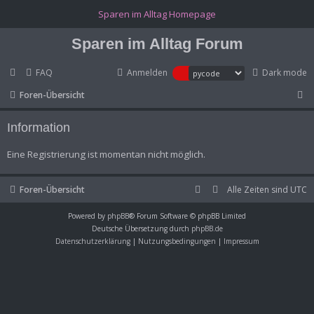
(Opens a new tab)
Sparen im Alltag Homepage
Sparen im Alltag Forum
FAQ
Anmelden
Dark mode
S
Foren-Übersicht
u
Information
c
h
Eine Registrierung ist momentan nicht möglich.
e
Foren-Übersicht
Alle Zeiten sind
UTC
Powered by
phpBB
® Forum Software © phpBB Limited
Deutsche Übersetzung durch
phpBB.de
Datenschutzerklärung
|
Nutzungsbedingungen
|
Impressum