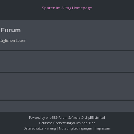
(Opens a new tab)
Sparen im Alltag Homepage
g Forum
täglichen Leben
Powered by
phpBB
® Forum Software © phpBB Limited
Deutsche Übersetzung durch
phpBB.de
Datenschutzerklärung
|
Nutzungsbedingungen
|
Impressum